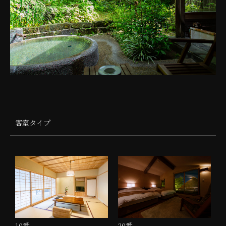
客室タイプ
20番
10番