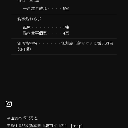
一戸建て離れ・・・・5室
食事処わらび
母屋・・・・・・・・1棟
離れ食事個室・・・・4室
貸切浴室棟・・・・・・無創庵（薪サウナ＆露天風呂
＆内湯）
やまと
平山温泉
〒861-0556 熊本県山鹿市平山211 [
map
]