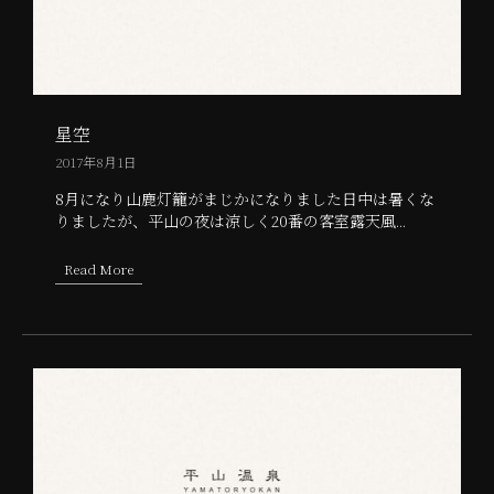
星空
2017年8月1日
8月になり山鹿灯籠がまじかになりました日中は暑くな
りましたが、平山の夜は涼しく20番の客室露天風...
Read More
about 星空