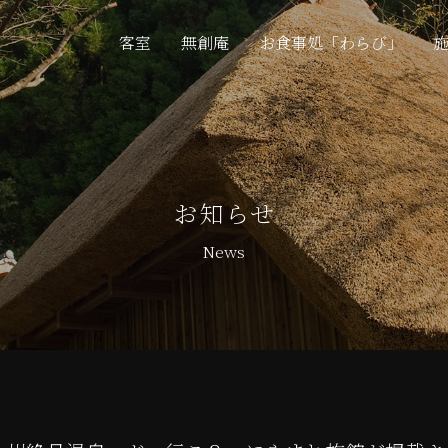
客室
無創庵
お食事処「わらび」
お知らせ
News