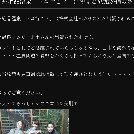
九州絶品温泉 ドコ行こ？」にやまと旅館が掲載さ
州絶品温泉 ドコ行こ？」（株式会社ペガサス）が出版される
た温泉ソムリエ北出さんの出版された本です。
タレントとしてご活躍されていらっしゃる傍ら、日本や海外の
・・・・温泉関連の資格をたくさん持っておられなんと全国で
に当旅館も見事選ばれ掲載して頂く運びとなりました～～～～
取ってご覧ください。
も入ってらっしゃるので本当に美肌で