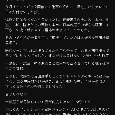
８月はオリンピック開催にて仕事が終わって帰宅したらテレビに
日々釘付けでした(笑
体操の団体金メダルも良かったし、錦織選手のテニスに水泳、柔
道、卓球、陸上とどの競技も本当に日本の選手の皆さん頑張って
下さって史上最多メダル獲得のオリンピックでした。
その中でも私が一番注目して応援していたのは大好きな吉田沙保
里選手。
絶対女王と言われた彼女がまた今年もやってくれると期待満々で
テレビに見入ってました。彼女だけは負けない‼と疑いもせず(笑
一試合、一試合、勝ち進むごとに冷静で落ち着いている様子はさ
すがの貫禄。
しかし、決勝では吉田選手らしくないレスリングの戦いに追い込
まれ、焦る中時間だけが過ぎ、苦しい戦いの中、まさかの敗退。
惜しくも金メダルを逃してしまった‼
信じられない……
吉田選手が号泣している姿が何度もテレビで流れる中
かなりのプレッシャーと重圧だったことがわかるがこれはその立
場に立たされた人にしかわからない想像つかないほどのものだっ