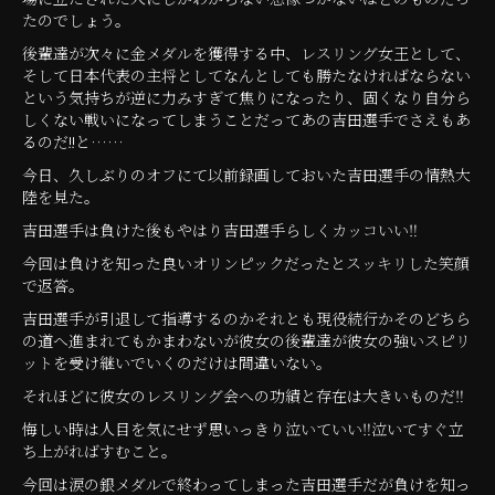
たのでしょう。
後輩達が次々に金メダルを獲得する中、レスリング女王として、
そして日本代表の主将としてなんとしても勝たなければならない
という気持ちが逆に力みすぎて焦りになったり、固くなり自分ら
しくない戦いになってしまうことだってあの吉田選手でさえもあ
るのだ!!と……
今日、久しぶりのオフにて以前録画しておいた吉田選手の情熱大
陸を見た。
吉田選手は負けた後もやはり吉田選手らしくカッコいい‼
今回は負けを知った良いオリンピックだったとスッキリした笑顔
で返答。
吉田選手が引退して指導するのかそれとも現役続行かそのどちら
の道へ進まれてもかまわないが彼女の後輩達が彼女の強いスピリ
ットを受け継いでいくのだけは間違いない。
それほどに彼女のレスリング会への功績と存在は大きいものだ‼
悔しい時は人目を気にせず思いっきり泣いていい‼泣いてすぐ立
ち上がればすむこと。
今回は涙の銀メダルで終わってしまった吉田選手だが負けを知っ